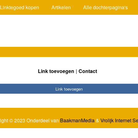
Linktegoed kopen
Artikelen
Alle dochterpagina's
Link toevoegen
Contact
Link toevoegen
ight © 2023 Onderdeel van
BaakmanMedia
&
Vrolijk Internet S