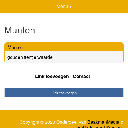
Menu +
Munten
Munten
gouden tientje waarde
Link toevoegen
Contact
Link toevoegen
Copyright © 2023 Onderdeel van
BaakmanMedia
&
Vrolijk Internet Services