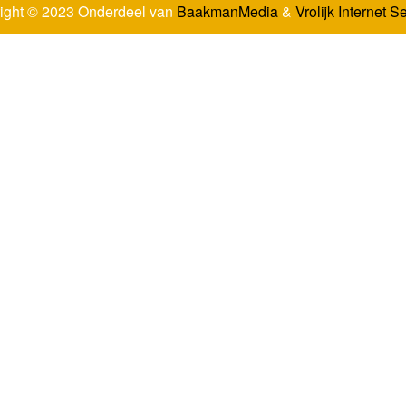
ight © 2023 Onderdeel van
BaakmanMedia
&
Vrolijk Internet S